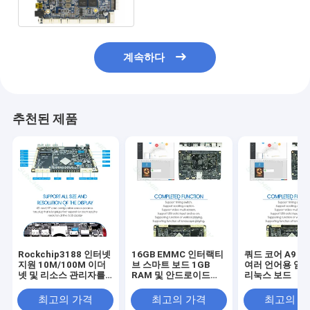
계속하다
추천된 제품
Rockchip3188 인터넷
16GB EMMC 인터랙티
쿼드 코어 A9 
지원 10M/100M 이더
브 스마트 보드 1GB
여러 언어용 임
넷 및 리소스 관리자를
RAM 및 안드로이드
리눅스 보드
위한 쿼드 코어 임베디
4.4 이상
드 리눅스 보드
최고의 가격
최고의 가격
최고의 