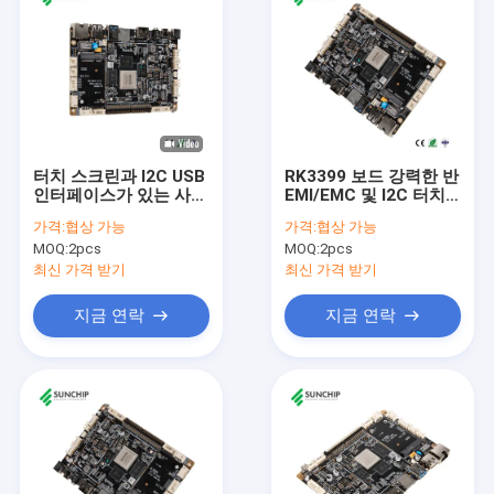
터치 스크린과 I2C USB
RK3399 보드 강력한 반
인터페이스가 있는 사용
EMI/EMC 및 I2C 터치
자 친화적인 RK3399 개
스크린 WIFI 호환성을
가격:
협상 가능
가격:
협상 가능
발 보드
지원
MOQ:
2pcs
MOQ:
2pcs
최신 가격 받기
최신 가격 받기
지금 연락
지금 연락
집
제품
우리에 대하여