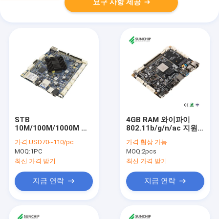
요구 사항 제공
STB
4GB RAM 와이파이
10M/100M/1000M 이
802.11b/g/n/ac 지원
더네트를 위한 4GB 렘
및 일련 포트 USB 인터
가격:
USD70~110/pc
가격:
협상 가능
RK3399 널 인조 인간 7
페이스
MOQ:
1PC
MOQ:
2pcs
OS 16GB 롬
최신 가격 받기
최신 가격 받기
지금 연락
지금 연락