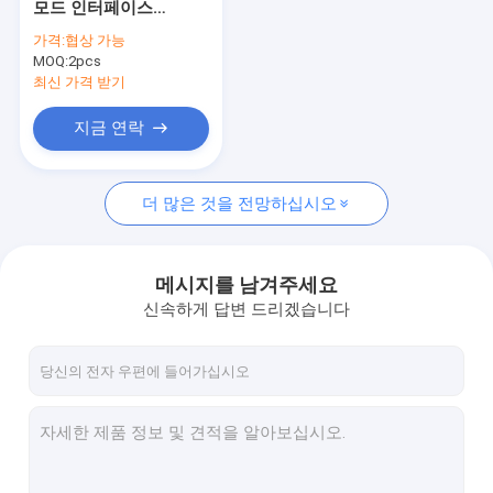
모드 인터페이스
상업적인 정제 PC
RK3399 개발 키트 6 코
가격:
협상 가능
어 듀얼 코어 코텍스
MOQ:
미디어 플레이어
2pcs
A72 쿼드 코어 코렉스
A53 CPU
최신 가격 받기
기지개된 LCD 디스플레이
지금 연락
인터랙티브 디지털 간판
더 많은 것을 전망하십시오
인조 인간에 의하여 묻히는 널
RK3399 널
메시지를 남겨주세요
산업 팔 널
신속하게 답변 드리겠습니다
RK3288 널