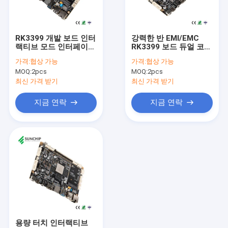
공장 여행
품질 관리
RK3399 개발 보드 인터
강력한 반 EMI/EMC
랙티브 모드 인터페이스
RK3399 보드 듀얼 코어
연락주세요
USB 마우스 및 키보드
코르텍스 A72 쿼드 코어
가격:
협상 가능
가격:
협상 가능
EDP 인터페이스 지원
코르텍스 A53 CPU 무
MOQ:
2pcs
MOQ:
2pcs
해상도 1920*1080P
선 WiFi 네트워크 인터
뉴스
페이스
최신 가격 받기
최신 가격 받기
경우
지금 연락
지금 연락
Gallery
묻힌 시스템 기판
묻힌 팔 널
묻힌 리눅스 널
용량 터치 인터랙티브