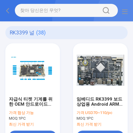
RK3399 널
(38)
자급식 티켓 기계를 위
임베디드 RK3399 보드
한 OEM 안드로이드
상업용 Android ARM
RK3399 산업적 메인 보
2.0 HD 출력 블루투스
가격:
협상 가능
가격:
USD70~110/pc
드
MOQ:
1PC
MOQ:
1PC
최신 가격 받기
최신 가격 받기