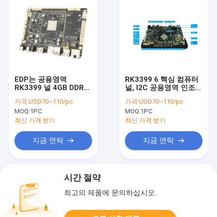
EDP는 공용영역
RK3399 6 핵심 컴퓨터
RK3399 널 4GB DDR
널, I2C 공용영역 인조
64GB 기억 다 UART
인간 7.0 3개의 마이크
가격:
USD70~110/pc
가격:
USD70~110/pc
GPIO 터치스크린을 가
로 컴퓨터 PC 보드
MOQ:
1PC
MOQ:
1PC
립니다
최신 가격 받기
최신 가격 받기
지금 연락
지금 연락
시간 절약
최고의 제품에 문의하십시오.