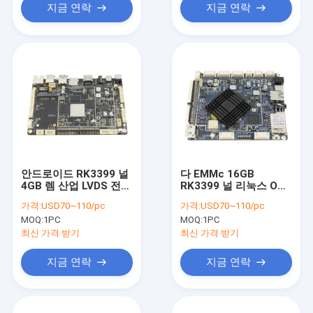
지금 연락
지금 연락
안드로이드 RK3399 널
다 EMMc 16GB
4GB 렘 산업 LVDS 전시
RK3399 널 리눅스 OS -
공용영역 자동적인 교체
USB 공용영역 500W 화
가격:
USD70~110/pc
가격:
USD70~110/pc
소에 수로를 열으십시오
MOQ:
1PC
MOQ:
1PC
최신 가격 받기
최신 가격 받기
지금 연락
지금 연락