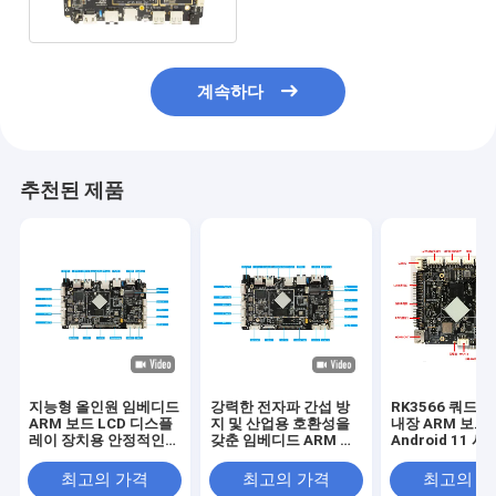
역
계속하다
추천된 제품
지능형 올인원 임베디드
강력한 전자파 간섭 방
RK3566 쿼드 
ARM 보드 LCD 디스플
지 및 산업용 호환성을
내장 ARM 보드
레이 장치용 안정적인
갖춘 임베디드 ARM 보
Android 11 
성능
드
부한 인터페이스
인 성능 산업 제
최고의 가격
최고의 가격
최고의 
합