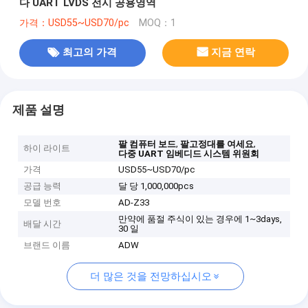
다 UART LVDS 전시 공용영역
가격：USD55~USD70/pc
MOQ：1
최고의 가격
지금 연락
제품 설명
,
,
팔 컴퓨터 보드
팔고정대를 여세요
하이 라이트
다중 UART 임베디드 시스템 위원회
가격
USD55~USD70/pc
공급 능력
달 당 1,000,000pcs
모델 번호
AD-Z33
만약에 품절 주식이 있는 경우에 1~3days,
배달 시간
30 일
브랜드 이름
ADW
더 많은 것을 전망하십시오