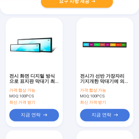
요구 사항 제공
전시 화면 디지털 방식
전시가 선반 가장자리
으로 표지판 막대기 최
기지개한 막대기에 의하
대 해결책 1920x540가
여 LCD의 와이파이 4G
가격:
협상 가능
가격:
협상 가능
600cd/M2에 의하여 기
LTE 매우 넓게 기지개했
MOQ:
100PCS
MOQ:
100PCS
지개했습니다
습니다
최신 가격 받기
최신 가격 받기
지금 연락
지금 연락