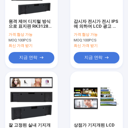
공장 여행
품질 관리
원격 제어 디지털 방식
감시자 전시가 전시 IPS
으로 표지판 RK3128가
에 의하여 LCD 광고 선
연락주세요
38에 의하여 LCD 디스
수 뻗기 감시자, RJ45
가격:
협상 가능
가격:
협상 가능
플레이 선반 산 기지개
와이파이 인조 인간 6.0
MOQ:
100PCS
MOQ:
100PCS
했습니다
37" 기지개했습니다
뉴스
최신 가격 받기
최신 가격 받기
경우
지금 연락
지금 연락
Gallery
묻힌 시스템 기판
묻힌 팔 널
묻힌 리눅스 널
잘 고정된 실내 기지개
상점가 기지개된 LCD