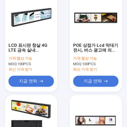
LCD 표시판 창살 4G
POE 상점가 Lcd 막대기
LTE 금속 실내
전시, 버스 광고에 의하
600cd/M2가 와이파이
여 기지개되는 LCD 감
가격:
협상 가능
가격:
협상 가능
에 의하여 기지개했습니
시자
MOQ:
100PCS
MOQ:
100PCS
다
최신 가격 받기
최신 가격 받기
지금 연락
지금 연락
집
제품
우리에 대하여