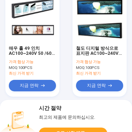
매우 홀 49 인치
철도 디지털 방식으로
AC100~240V 50 /60
표지판 AC100~240V
HZ를 위한 넓게 기지개
50 /60 HZ가 산업 택시
가격:
협상 가능
가격:
협상 가능
된 LCD 디스플레이 막
버스에 의하여 LCD 스
MOQ:
100PCS
MOQ:
100PCS
대기 선수
크린 기지개했습니다
최신 가격 받기
최신 가격 받기
지금 연락
지금 연락
시간 절약
최고의 제품에 문의하십시오.