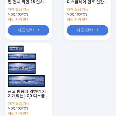
된 전시 화면 28 인치
디스플레이 인조 인간
상업적인 정제 PC
LCD 광고 전시
6.0 OS POE
가격:
협상 가능
가격:
협상 가능
TFTmodule
MOQ:
미디어 플레이어
100PCS
MOQ:
100PCS
1920x540P 해결책
최신 가격 받기
최신 가격 받기
기지개된 LCD 디스플레이
지금 연락
지금 연락
인터랙티브 디지털 간판
인조 인간에 의하여 묻히는 널
RK3399 널
산업 팔 널
RK3288 널
광고 방송에 의하여 기
지개되는 LCD 디스플레
이 다 크기 광고 스크린
가격:
협상 가능
블루투스 4.0
MOQ:
100PCS
최신 가격 받기