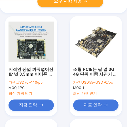
요구 사항 제공
지적인 산업 끼워넣어진
소형 PCIE는 팔 널 3G
팔 널 3.5mm 이어폰 잭
4G 단위 이중 사진기 공
마이크로 SD 카드 구멍
용영역 50-60HZ를 묻
가격:
USD70~110/pc
가격:
USD55~USD70/pc
었습니다
MOQ:
1PC
MOQ:
1
최신 가격 받기
최신 가격 받기
지금 연락
지금 연락