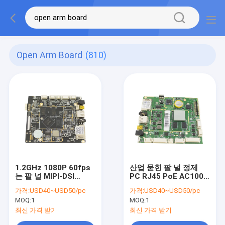
Open Arm Board
(810)
1.2GHz 1080P 60fps
산업 묻힌 팔 널 정제
는 팔 널 MIPI-DSI
PC RJ45 PoE AC100-
CVBS 인코더
240V 50-60HZ 입력
가격:
USD40~USD50/pc
가격:
USD40~USD50/pc
1280x720P DDR3
MOQ:
1
MOQ:
1
1G/2G를 엽니다
최신 가격 받기
최신 가격 받기