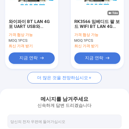
공장 여행
품질 관리
와이파이 BT LAN 4G
RK3566 임베디드 팔 보
포 UART USB와
드 WIFI BT LAN 4G
연락주세요
RK3566개발 팔고정대
POE UART USB 안드로
가격:
협상 가능
가격:
협상 가능
는 팔고정대를 끼워 넣
이드 개발 보드
MOQ:
1PCS
MOQ:
1PCS
었습니다
뉴스
최신 가격 받기
최신 가격 받기
경우
지금 연락
지금 연락
Gallery
더 많은 것을 전망하십시오
묻힌 시스템 기판
메시지를 남겨주세요
신속하게 답변 드리겠습니다
묻힌 팔 널
묻힌 리눅스 널