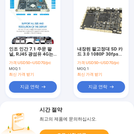
인조 인간 7.1 주문 팔
내장된 팔고정대 SD 카
널, RJ45 광섬유 4G는
드 3.0 1080P 30fps
단위 CPU 보드를 묻었
4K 60fps 비디오 디코
가격:
USD50~USD70/pc
가격:
USD50~USD70/pc
습니다
더 바깥쪽의 HD
MOQ:
1
MOQ:
1
최신 가격 받기
최신 가격 받기
지금 연락
지금 연락
시간 절약
최고의 제품에 문의하십시오.