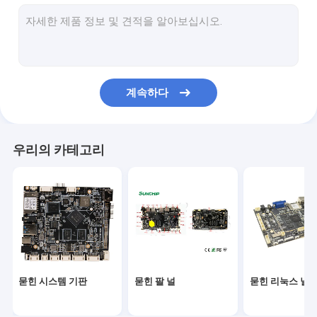
상업적인 정제 PC
미디어 플레이어
기지개된 LCD 디스플레이
계속하다
인터랙티브 디지털 간판
인조 인간에 의하여 묻히는 널
우리의 카테고리
RK3399 널
산업 팔 널
RK3288 널
묻힌 시스템 기판
묻힌 팔 널
묻힌 리눅스 널