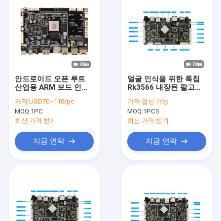
안드로이드 오픈 루트
얼굴 인식을 위한 록칩
산업용 ARM 보드 인터
Rk3566 내장된 팔고정
랙티브 터치 스크린
대 BT 와이파이 1000M
가격:
USD70~110/pc
가격:
협상 가능
LCD 디지털 사이니지
안드로이드 11
MOQ:
1PC
MOQ:
1PCS
최신 가격 받기
최신 가격 받기
지금 연락
지금 연락
집
제품
우리에 대하여