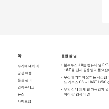
약
묻힌 팔 널
블루투스 4.0는 컴퓨터 널 RK33
우리에 대하여
~84"를 전시 공용영역 묻었
공장 여행
무선에 의하여 묻히는 시스템
품질 관리
드 리눅스 OS 다 UART LVD
연락주세요
무인 상태 체계 팔 가공업자 널
뉴스
이어 팔 컴퓨터 널
사이트맵