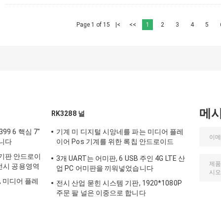
Page 1 of 15
|<
<<
1
2
3
4
5
메
RK3288 널
99 6 핵심 7"
기계 미 디지털 시앙네를 파는 미디어 플레
습니다
이어 Pos 기계를 위한 록칩 안드로이드
Rk3288 RK3399 메인보드
 기판 안드로이
3개 UART는 어미판, 6 USB 주인 4G LTE 산
S 전시 공용영역
업 PC 어미판을 끼워넣었습니다
, 미디어 플레
전시 산업 묻힌 시스템 기판, 1920*1080P
주문 팔 널은 이중으로 합니다