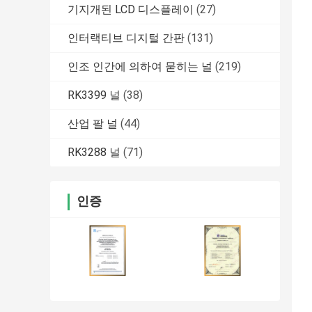
기지개된 LCD 디스플레이
(27)
인터랙티브 디지털 간판
(131)
인조 인간에 의하여 묻히는 널
(219)
RK3399 널
(38)
산업 팔 널
(44)
RK3288 널
(71)
인증