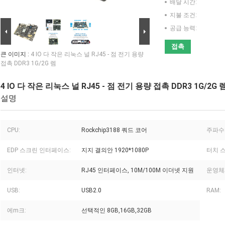
배달 시간:
지불 조건:
공급 능력:
접촉
큰 이미지 :
4 IO 다 작은 리눅스 널 RJ45 - 점 전기 용량
접촉 DDR3 1G/2G 렘
4 IO 다 작은 리눅스 널 RJ45 - 점 전기 용량 접촉 DDR3 1G/2G 
설명
CPU:
Rockchip3188 쿼드 코어
주파수
EDP 스크린 인터페이스:
지지 결의안 1920*1080P
터치 
인터넷:
RJ45 인터페이스, 10M/100M 이더넷 지원
운영체
USB:
USB2.0
RAM:
에m크:
선택적인 8GB,16GB,32GB