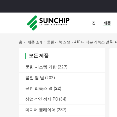
집
제품
홈
제품 소개
묻힌 리눅스 널
4 IO 다 작은 리눅스 널 RJ4
모든 제품
묻힌 시스템 기판
(227)
묻힌 팔 널
(202)
묻힌 리눅스 널
(22)
상업적인 정제 PC
(34)
미디어 플레이어
(287)