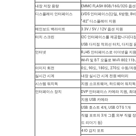
내장 저장 용량
EMMC FLASH 8GB/16G/32G 옵
디스플레이 인터페이스
LVDS 인터페이스(단일, 6방향, 8비
"-82" 디스플레이 지원
메인보드 백라이트
3.3V / 5V / 12V 옵션 지원
터치 스크린
I2C 인터페이스를 제공합니다(다점 
USB 다지점 적외선 터치, 다지점 
인터넷
RJ45 인터페이스로 이더넷을 지
Wi-Fi 및 BT 모듈로 Wi-Fi 802.
이미지 회전
0도, 90도, 180도, 270도 수동
실시간 시계
내장 실시간 시계 전원 배터리
시스템 워치독
지원 소프트웨어, 하드웨어 워치독
인터페이스 장치
DVP 인터페이스 카메라 지원, 최대
지원 USB 카메라
USB 호스트 4개, USB OTG 1개
직렬 포트의 3개 그룹.외부 직렬 장치
드 리더기 등)
4 IO 감지 포트