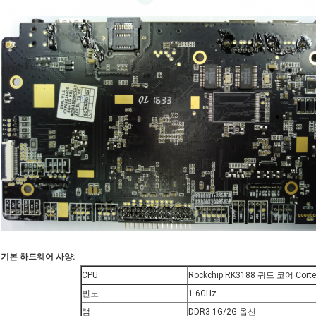
기본 하드웨어 사양:
CPU
Rockchip RK3188 쿼드 코어 Cort
빈도
1.6GHz
램
DDR3 1G/2G 옵션