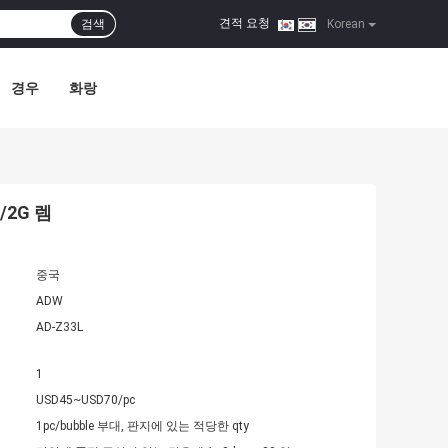
견적 요청
검색
|
Korean
경우
화랑
/2G 렘
중국
ADW
AD-Z33L
1
USD45~USD70/pc
1pc/bubble 부대, 판지에 있는 적당한 qty