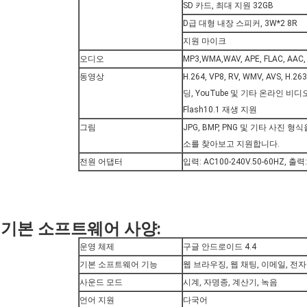
SD 카드, 최대 지원 32GB
D급 대형 내장 스피커, 3W*2 8R
지원 마이크
오디오
MP3,WMA,WAV, APE, FLAC, AAC
동영상
H.264, VP8, RV, WMV, AVS, 
딩, YouTube 및 기타 온라인 비디오
Flash10.1 재생 지원
그림
JPG, BMP, PNG 및 기타 사진
소를 찾아보고 지원합니다.
전원 어댑터
입력: AC100-240V.50-60HZ, 출력:
기본 소프트웨어 사양:
운영 체제
구글 안드로이드 4.4
기본 소프트웨어 기능
웹 브라우징, 웹 채팅, 이메일, 전
사운드 모드
시계, 자명종, 계산기, 녹음
언어 지원
다국어