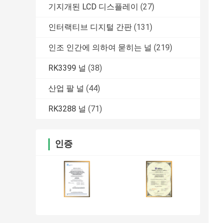
기지개된 LCD 디스플레이
(27)
인터랙티브 디지털 간판
(131)
인조 인간에 의하여 묻히는 널
(219)
RK3399 널
(38)
산업 팔 널
(44)
RK3288 널
(71)
인증