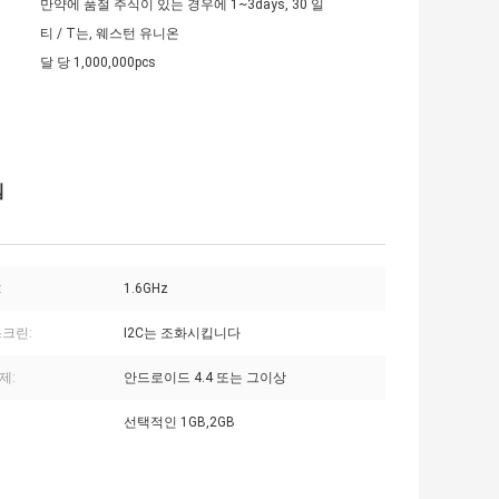
만약에 품절 주식이 있는 경우에 1~3days, 30 일
티 / T는, 웨스턴 유니온
달 당 1,000,000pcs
렘
:
1.6GHz
스크린:
I2C는 조화시킵니다
제:
안드로이드 4.4 또는 그이상
선택적인 1GB,2GB