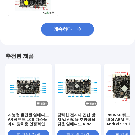
안 1920x1080P RK3568을 끼
워 넣었습니다
계속하다
추천된 제품
지능형 올인원 임베디드
강력한 전자파 간섭 방
RK3566 쿼드 
ARM 보드 LCD 디스플
지 및 산업용 호환성을
내장 ARM 보드
레이 장치용 안정적인
갖춘 임베디드 ARM 보
Android 11 
성능
드
부한 인터페이스
인 성능 산업 제
최고의 가격
최고의 가격
최고의 