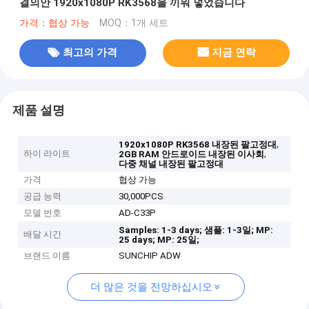
결의안 1920x1080P RK3568을 끼워 넣었습니다
가격：협상 가능
MOQ：1개 세트
최고의 가격
지금 연락
제품 설명
,
1920x1080P RK3568 내장된 팔고정대
하이 라이트
,
2GB RAM 안드로이드 내장된 이사회
다중 채널 내장된 팔고정대
가격
협상 가능
공급 능력
30,000PCS
모델 번호
AD-C33P
Samples: 1-3 days;
샘플: 1-3일;
MP:
배달 시간
25 days;
MP: 25일;
브랜드 이름
SUNCHIP ADW
더 많은 것을 전망하십시오