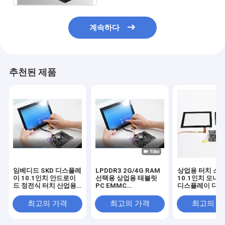
계속하다
추천된 제품
임베디드 SKD 디스플레
LPDDR3 2G/4G RAM
상업용 터치 스
이 10.1인치 안드로이
선택용 상업용 태블릿
10.1인치 모니
드 정전식 터치 산업용
PC EMMC
디스플레이 디지
모니터 (산업 제어 프로
8GB/16G/32G/64G 저
니지 용량 태블릿
젝트용)
장 용량
최고의 가격
최고의 가격
최고의 