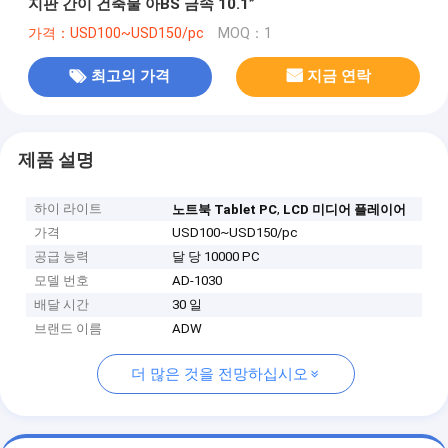
지판 간이 건축물 아BS 금속 10.1”
가격：USD100~USD150/pc
MOQ：1
최고의 가격
지금 연락
제품 설명
하이 라이트
,
노트북 Tablet PC
LCD 미디어 플레이어
가격
USD100~USD150/pc
공급 능력
달 당 10000 PC
모델 번호
AD-1030
배달 시간
30 일
브랜드 이름
ADW
더 많은 것을 전망하십시오