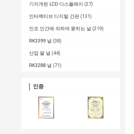
기지개된 LCD 디스플레이
(27)
인터랙티브 디지털 간판
(131)
인조 인간에 의하여 묻히는 널
(219)
RK3399 널
(38)
산업 팔 널
(44)
RK3288 널
(71)
인증