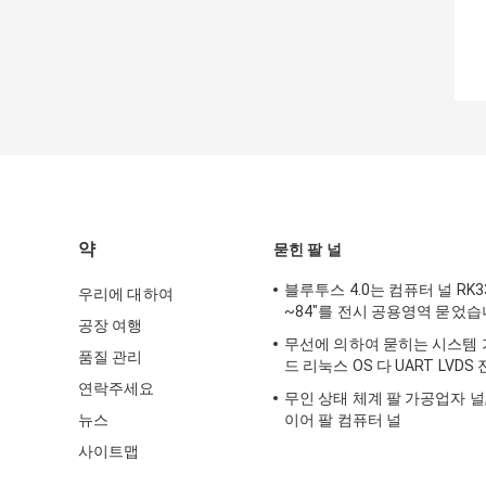
약
묻힌 팔 널
블루투스 4.0는 컴퓨터 널 RK33
우리에 대하여
~84"를 전시 공용영역 묻었
공장 여행
무선에 의하여 묻히는 시스템
품질 관리
드 리눅스 OS 다 UART LVD
연락주세요
무인 상태 체계 팔 가공업자 널
뉴스
이어 팔 컴퓨터 널
사이트맵