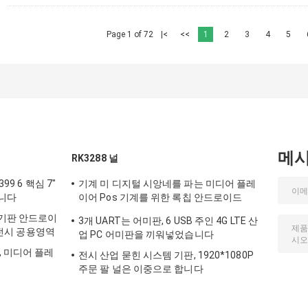
Page 1 of 72
|<
<<
1
2
3
4
5
메
RK3288 널
99 6 핵심 7"
기계 미 디지털 시앙네를 파는 미디어 플레
습니다
이어 Pos 기계를 위한 록칩 안드로이드
Rk3288 RK3399 메인보드
 기판 안드로이
3개 UART는 어미판, 6 USB 주인 4G LTE 산
S 전시 공용영역
업 PC 어미판을 끼워넣었습니다
, 미디어 플레
전시 산업 묻힌 시스템 기판, 1920*1080P
주문 팔 널은 이중으로 합니다