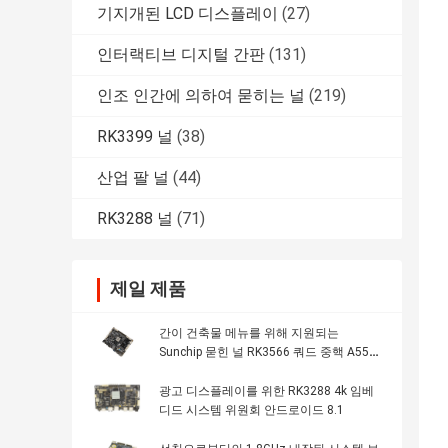
기지개된 LCD 디스플레이
(27)
인터랙티브 디지털 간판
(131)
인조 인간에 의하여 묻히는 널
(219)
RK3399 널
(38)
산업 팔 널
(44)
RK3288 널
(71)
제일 제품
간이 건축물 메뉴를 위해 지원되는
Sunchip 묻힌 널 RK3566 쿼드 중핵 A55
MIPI LVDS EDP HD
광고 디스플레이를 위한 RK3288 4k 임베
디드 시스템 위원회 안드로이드 8.1