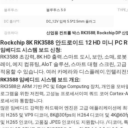
블루투스:
블루투스 5.0
TYPE_
DC 홀더*1:
DC_12V 입력 5.5*2.5mm 플러그
산업용 컨트롤 박스 RK3588
Rockchip DP
강조하다:
,
Rockchip 8K RK3588 안드로이드 12 HD 미니 PC
임베디드 시스템 보드 신청:
RK3588 초강력, 8K HD 출력.스마트 도시, 보안, 소매, 
레이, 에지 컴퓨팅, AloT 솔루션, 스마트 대형 스크린, 
적용할 수 있습니다. 여러 카메라와 디스플레이.인텔리전
RK3588 임베디드 시스템 보드 개요:
RK3588은 ARM 기반 PC 및 Edge Computing 장치, 개인
로그램을 위한 저전력, 고성능 프로세서이며 쿼드 코어 Cortex-A76
로세서와 통합합니다.
많은 임베디드 강력한 하드웨어 엔진은 고급 애플리케이션에 최적화된
의 H.265 및 VP9 디코더, 8K@30fps의 H.264 디코더 및 4K@6
및 H.265 인코더, 고품질 JPEG 인코더도 지원합니다. /디코더,