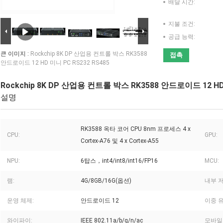
배달 시간:
지불 조건:
공급 능력:
큰 이미지 :
Rockchip 8K DP 산업용 컨트롤 박스 RK3588
접촉
안드로이드 12 HD 미니 PC RS232 RS485
Rockchip 8K DP 산업용 컨트롤 박스 RK3588 안드로이드 12 HD
설명
RK3588 옥타 코어 CPU 8nm 프로세스 4 x
CPU:
GPU:
Cortex-A76 및 4 x Cortex-A55
NPU:
6탑스，int4/int8/int16/FP16
MCU:
램:
4G/8GB/16G(옵션)
내부 
운영 체제:
안드로이드 12
이중 
와이파이:
IEEE 802.11a/b/g/n/ac
모바일