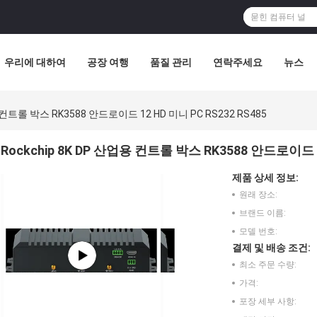
우리에 대하여
공장 여행
품질 관리
연락주세요
뉴스
용 컨트롤 박스 RK3588 안드로이드 12 HD 미니 PC RS232 RS485
Rockchip 8K DP 산업용 컨트롤 박스 RK3588 안드로이드 12
제품 상세 정보:
원래 장소:
브랜드 이름:
모델 번호:
결제 및 배송 조건:
최소 주문 수량:
가격:
포장 세부 사항: