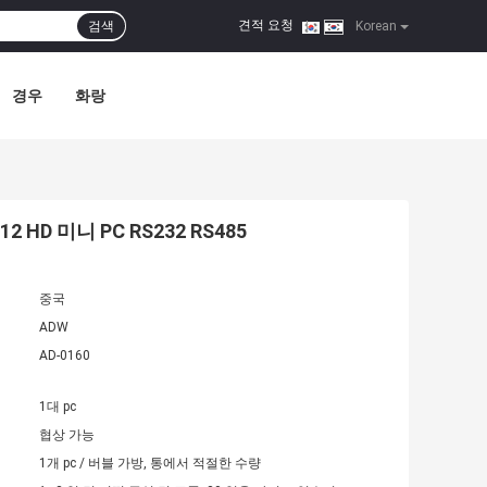
견적 요청
검색
|
Korean
경우
화랑
 HD 미니 PC RS232 RS485
중국
ADW
AD-0160
1대 pc
협상 가능
1개 pc / 버블 가방, 통에서 적절한 수량