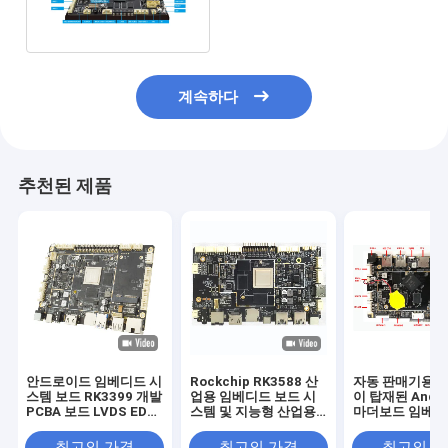
usb 포트는 CPU 보드를 묻었
습니다
계속하다
추천된 제품
안드로이드 임베디드 시
Rockchip RK3588 산
자동 판매기용 R
스템 보드 RK3399 개발
업용 임베디드 보드 시
이 탑재된 Andro
PCBA 보드 LVDS EDP
스템 및 지능형 산업용
마더보드 임베디
HD 2.4G 5G WiFi
올인원 머신을 위한 다
템 보드
1000M LAN
양한 인터페이스
최고의 가격
최고의 가격
최고의 