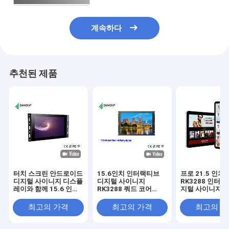
계속하다
추천된 제품
터치 스크린 안드로이드
15.6인치 인터랙티브
프로 21.5 인치
디지털 사이니지 디스플
디지털 사이니지
RK3288 인터
레이와 함께 15.6 인치
RK3288 쿼드 코어
지털 사이니지 터
디스플레이에 탑재된 오
CPU 부드러운 성능
스플레이 안드
픈 프레임
10 적외선 리모
최고의 가격
최고의 가격
최고의 
LCD AD 플레이