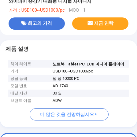
와이파이 승강기 대화형 디지털 사이니지
가격：USD100~USD1000/pc
MOQ：1
최고의 가격
지금 연락
제품 설명
하이 라이트
,
노트북 Tablet PC
LCD 미디어 플레이어
가격
USD100~USD1000/pc
공급 능력
달 당 10000 PC
모델 번호
AD-1740
배달 시간
30 일
브랜드 이름
ADW
더 많은 것을 전망하십시오