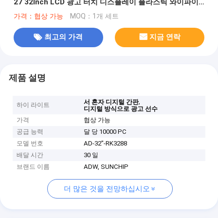
27 32Inch LCD 광고 터치 디스플레이 플라스틱 와이파이
기계
가격：협상 가능
MOQ：1개 세트
최고의 가격
지금 연락
제품 설명
,
서 혼자 디지털 간판
하이 라이트
디지털 방식으로 광고 선수
가격
협상 가능
공급 능력
달 당 10000 PC
모델 번호
AD-32"-RK3288
배달 시간
30 일
브랜드 이름
ADW, SUNCHIP
더 많은 것을 전망하십시오