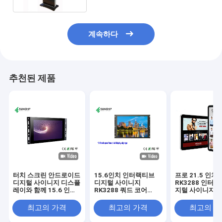
계속하다
추천된 제품
터치 스크린 안드로이드
15.6인치 인터랙티브
프로 21.5 인치
디지털 사이니지 디스플
디지털 사이니지
RK3288 인터
레이와 함께 15.6 인치
RK3288 쿼드 코어
지털 사이니지 터
디스플레이에 탑재된 오
CPU 부드러운 성능
스플레이 안드
픈 프레임
10 적외선 리모
최고의 가격
최고의 가격
최고의 
LCD AD 플레이