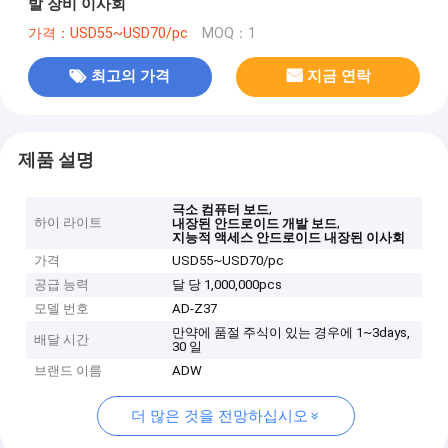
발 장비 이사회
가격：USD55~USD70/pc
MOQ：1
최고의 가격
지금 연락
제품 설명
,
극소 컴퓨터 보드
하이 라이트
,
내장된 안드로이드 개발 보드
지능적 액세스 안드로이드 내장된 이사회
가격
USD55~USD70/pc
공급 능력
달 당 1,000,000pcs
모델 번호
AD-Z37
만약에 품절 주식이 있는 경우에 1~3days,
배달 시간
30 일
브랜드 이름
ADW
더 많은 것을 전망하십시오